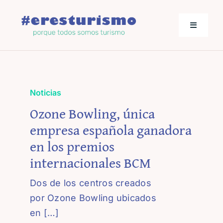
Saltar
al
Toggle
contenido
Navigati
Actualidad
Noticias
Los empresarios hablan
Ozone Bowling, única
empresa española ganadora
Jornadas de Turismo
en los premios
internacionales BCM
Dos de los centros creados
por Ozone Bowling ubicados
en […]