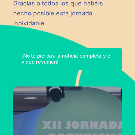
Gracias a todos los que habéis
hecho posible esta jornada
inolvidable.
¡No te pierdas la noticia completa y el
vídeo resumen!