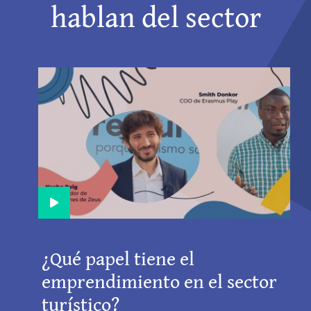
hablan del sector
ner_youtube_xs
025
creatividades_banne
¿Qué papel tiene el
emprendimiento en el sector
turístico?