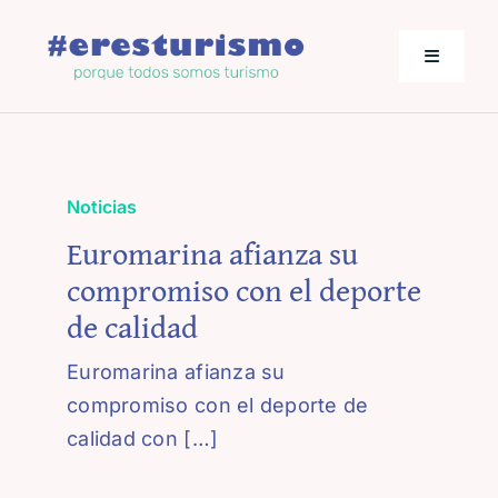
Saltar
al
Toggle
contenido
Navigati
Actualidad
Noticias
Los empresarios hablan
Euromarina afianza su
compromiso con el deporte
Jornadas de Turismo
de calidad
Euromarina afianza su
compromiso con el deporte de
calidad con […]