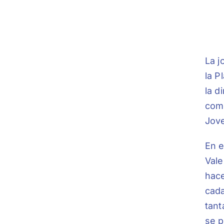
La j
la P
la d
come
Jov
En e
Vale
hace
cada
tant
se p