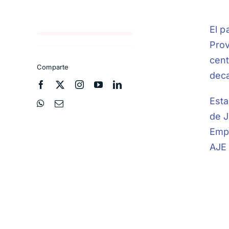
El p
Prov
cent
Comparte
deca
Esta
de J
Empr
AJE 