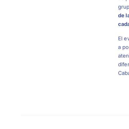
grup
de l
cad
El e
a po
aten
dife
Caba