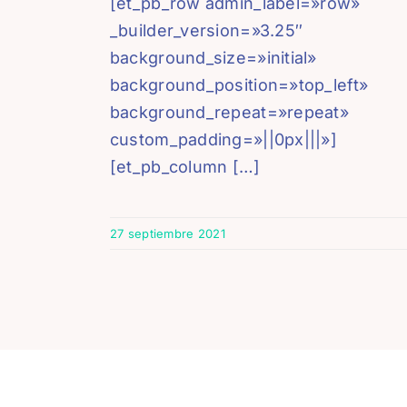
[et_pb_row admin_label=»row»
_builder_version=»3.25″
background_size=»initial»
background_position=»top_left»
background_repeat=»repeat»
custom_padding=»||0px|||»]
[et_pb_column […]
27 septiembre 2021