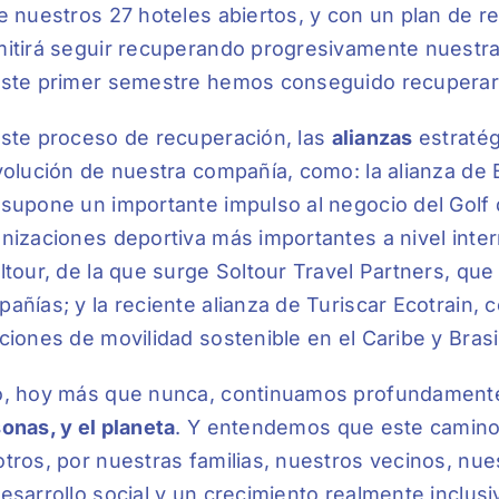
e nuestros 27 hoteles abiertos, y con un plan de r
itirá seguir recuperando progresivamente nuestra
ste primer semestre hemos conseguido recuperar 
ste proceso de recuperación, las
alianzas
estratég
volución de nuestra compañía, como: la alianza de 
supone un importante impulso al negocio del Golf 
nizaciones deportiva más importantes a nivel inter
ltour, de la que surge Soltour Travel Partners, qu
añías; y la reciente alianza de Turiscar Ecotrain,
ciones de movilidad sostenible en el Caribe y Brasi
o, hoy más que nunca, continuamos profundamente
onas, y el planeta
. Y entendemos que este camin
tros, por nuestras familias, nuestros vecinos, nu
esarrollo social y un crecimiento realmente inclusi