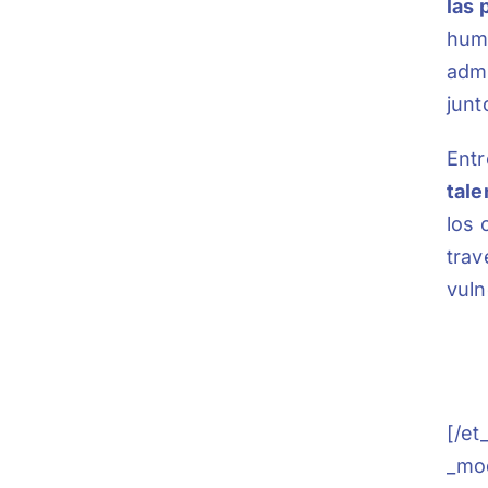
las 
huma
admi
junt
Entr
tale
los 
trav
vuln
[/et
_mod