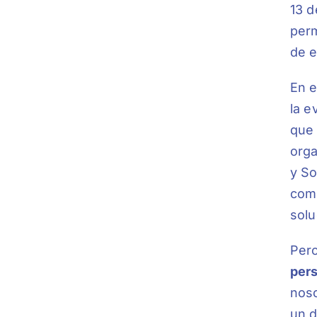
13 d
perm
de e
En e
la e
que 
orga
y So
comp
solu
Per
pers
noso
un d