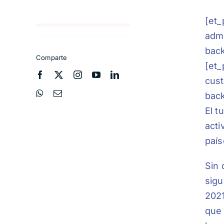
[et_
admi
back
Comparte
[et_
cust
back
El t
acti
país
Sin 
sigu
2021
que 