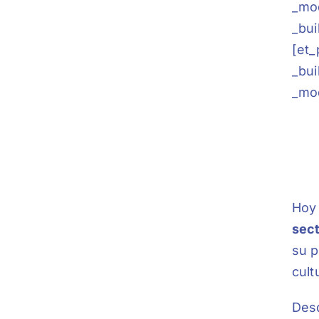
_mod
_bui
[et_
_bui
_mo
Hoy 
sect
su p
cult
Des