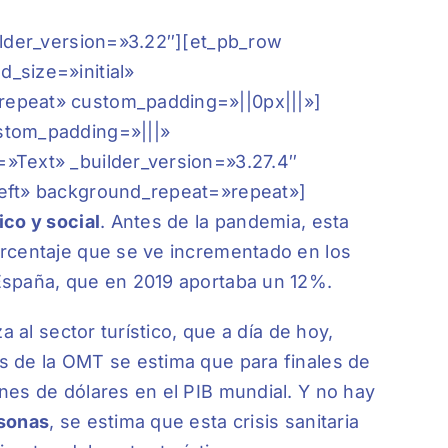
ilder_version=»3.22″][et_pb_row
_size=»initial»
repeat» custom_padding=»||0px|||»]
stom_padding=»|||»
»Text» _builder_version=»3.27.4″
left» background_repeat=»repeat»]
co y social
. Antes de la pandemia, esta
orcentaje que se ve incrementado en los
España, que en 2019 aportaba un 12%.
a al sector turístico, que a día de hoy,
s de la OMT se estima que para finales de
nes de dólares en el PIB mundial. Y no hay
rsonas
, se estima que esta crisis sanitaria