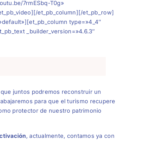
/youtu.be/7rmESbq-T0g»
et_pb_video][/et_pb_column][/et_pb_row]
»default»][et_pb_column type=»4_4″
_pb_text _builder_version=»4.6.3″
 que juntos podremos reconstruir un
o trabajaremos para que el turismo recupere
omo protector de nuestro patrimonio
ctivación
, actualmente, contamos ya con