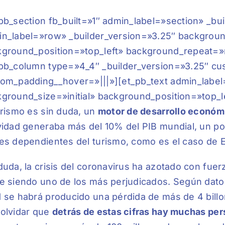
pb_section fb_built=»1″ admin_label=»section» _bu
n_label=»row» _builder_version=»3.25″ background
ground_position=»top_left» background_repeat=»
pb_column type=»4_4″ _builder_version=»3.25″ cu
om_padding__hover=»|||»][et_pb_text admin_label=
ground_size=»initial» background_position=»top_
urismo es sin duda, un
motor de desarrollo económi
vidad generaba más del 10% del PIB mundial, un p
es dependientes del turismo, como es el caso de 
duda, la crisis del coronavirus ha azotado con fuerz
e siendo uno de los más perjudicados. Según dato
 se habrá producido una pérdida de más de 4 billo
olvidar que
detrás de estas cifras hay muchas pe