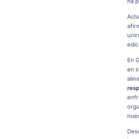
ha p
Actu
afir
unir
edic
En G
en s
alin
resp
enfr
orgu
nues
Desd