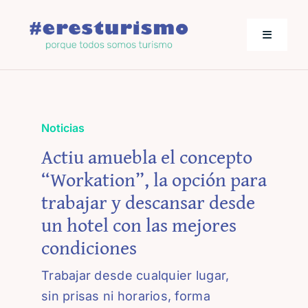
Saltar
al
Toggle
contenido
Navigati
Actualidad
Noticias
Los empresarios hablan
Actiu amuebla el concepto
“Workation”, la opción para
Jornadas de Turismo
trabajar y descansar desde
un hotel con las mejores
condiciones
Trabajar desde cualquier lugar,
sin prisas ni horarios, forma