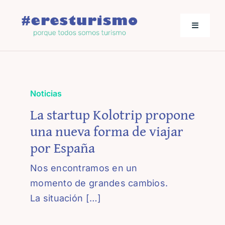
Saltar
al
Toggle
contenido
Navigati
Actualidad
Noticias
Los empresarios hablan
La startup Kolotrip propone
una nueva forma de viajar
Jornadas de Turismo
por España
Nos encontramos en un
momento de grandes cambios.
La situación […]