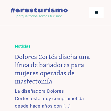
Saltar
al
Toggle
contenido
Navigati
Actualidad
Noticias
Los empresarios hablan
Dolores Cortés diseña una
línea de bañadores para
Jornadas de Turismo
mujeres operadas de
mastectomía
La diseñadora Dolores
Cortés está muy comprometida
desde hace años con […]