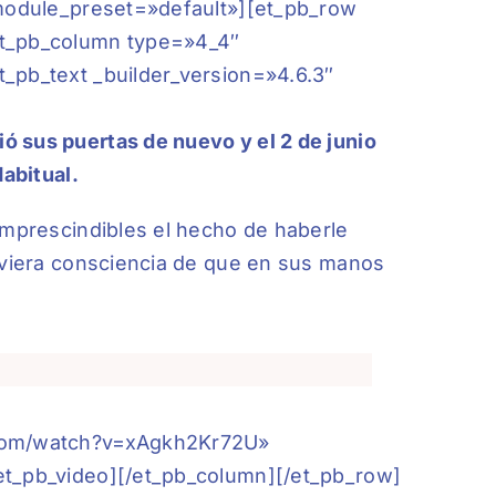
 _module_preset=»default»][et_pb_row
et_pb_column type=»4_4″
_pb_text _builder_version=»4.6.3″
ó sus puertas de nuevo y el 2 de junio
Habitual.
imprescindibles el hecho de haberle
tuviera consciencia de que en sus manos
e.com/watch?v=xAgkh2Kr72U»
et_pb_video][/et_pb_column][/et_pb_row]