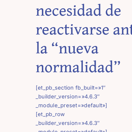
necesidad de
reactivarse an
la “nueva
normalidad”
[et_pb_section fb_built=»1″
_builder_version=»4.6.3″
_module_preset=»default»]
[et_pb_row
_builder_version=»4.6.3″
_module_preset=»default»]