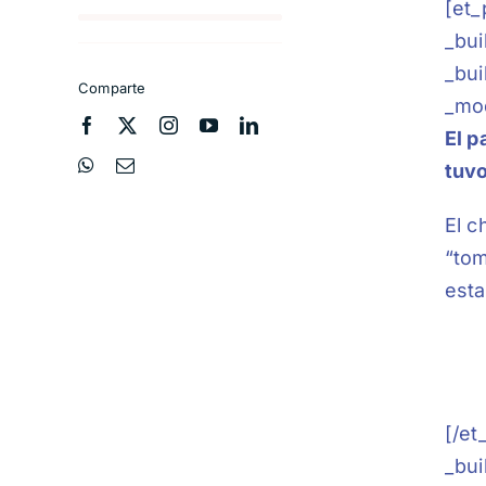
[et_
_bui
_bui
Comparte
_mo
El p
tuvo
El c
“tom
esta
[/e
_bui