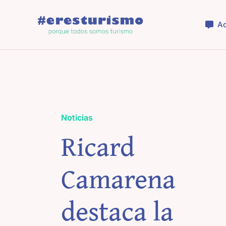
Saltar
al
Ac
contenido
Noticias
Ricard
Camarena
destaca la