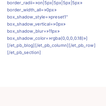
border_radii=»on|5px|5px|5px|5px»
border_width_all=»0px»
box_shadow_style=»preset1″
box_shadow_vertical=»0px»
box_shadow_blur=»11px»
box_shadow_color=»rgba(0,0,0,0.18)»]
[/et_pb_blog][/et_pb_column][/et_pb_row]
[/et_pb_section]