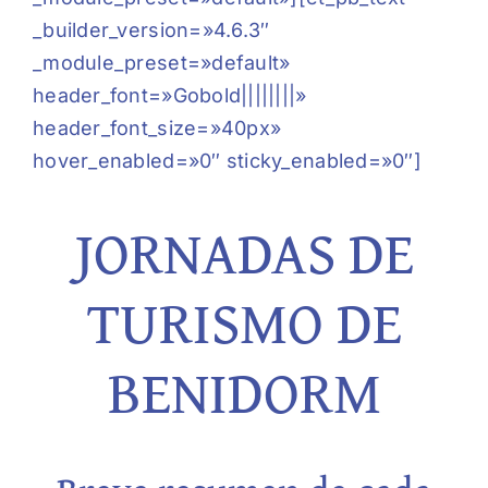
_builder_version=»4.6.3″
_module_preset=»default»
header_font=»Gobold||||||||»
header_font_size=»40px»
hover_enabled=»0″ sticky_enabled=»0″]
JORNADAS DE
TURISMO DE
BENIDORM