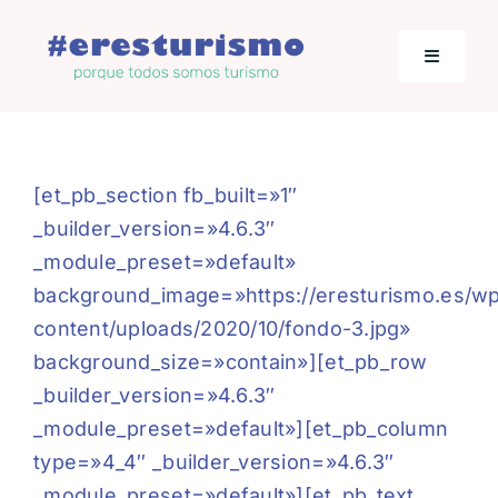
Saltar
al
Toggle
contenido
Navigati
Actualidad
[et_pb_section fb_built=»1″
Los empresarios hablan
_builder_version=»4.6.3″
_module_preset=»default»
Jornadas de Turismo
background_image=»https://eresturismo.es/w
content/uploads/2020/10/fondo-3.jpg»
background_size=»contain»][et_pb_row
_builder_version=»4.6.3″
_module_preset=»default»][et_pb_column
type=»4_4″ _builder_version=»4.6.3″
_module_preset=»default»][et_pb_text