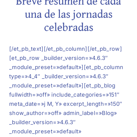
Breve resumen de cada
una de las jornadas
celebradas
[/et_pb_text][/et_pb_column][/et_pb_row]
[et_pb_row _builder_version=»4.6.3″
_module_preset=»default»][et_pb_column
type=»4_4″ _builder_version=»4.6.3″
_module_preset=»default»][et_pb_blog
fullwidth=»off» include_categories=»151″
meta_date=»j M, Y» excerpt_length=»150″
show_author=»off» admin_label=»Blog»
_builder_version=»4.6.3″
_module_preset=»default»