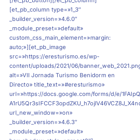
[/et_pb_button][/et_pb_column]
[et_pb_column type=»1_3″
_builder_version=»4.6.0″
_module_preset=»default»
custom_css_main_element=»margin:
auto;»][et_pb_image
src=»https://eresturismo.es/wp-
content/uploads/2021/06/banner_web_2021.pn
alt=»VII Jornada Turismo Benidorm en
Directo» title_text=»#eresturismo»
url=»https://docs.google.com/forms/d/e/1FAIp
A1rU5Qr3sIFCCF3opdZKU_h7ojlV46VCZ8J_X4n
url_new_window=»on»
_builder_version=»4.6.3″
_module_preset=»default»