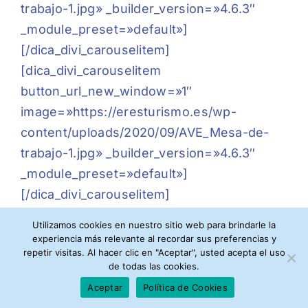
trabajo-1.jpg» _builder_version=»4.6.3″
_module_preset=»default»]
[/dica_divi_carouselitem]
[dica_divi_carouselitem
button_url_new_window=»1″
image=»https://eresturismo.es/wp-
content/uploads/2020/09/AVE_Mesa-de-
trabajo-1.jpg» _builder_version=»4.6.3″
_module_preset=»default»]
[/dica_divi_carouselitem]
[dica_divi_carouselitem
Utilizamos cookies en nuestro sitio web para brindarle la
button_url_new_window=»1″
experiencia más relevante al recordar sus preferencias y
repetir visitas. Al hacer clic en "Aceptar", usted acepta el uso
image=»https://eresturismo.es/wp-
de todas las cookies.
content/uploads/2020/09/Apd_Mesa-de-
Aceptar
Política de Cookies
trabajo-1.jpg» _builder_version=»4.6.3″