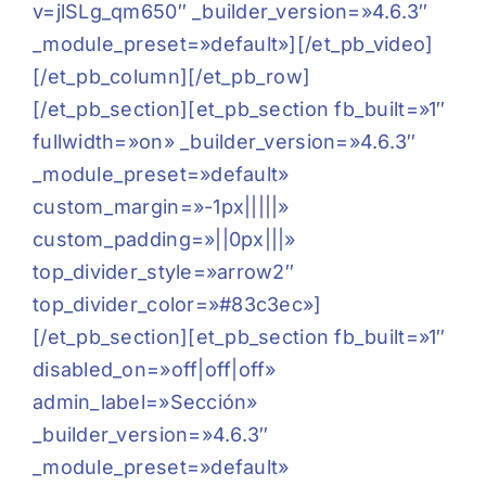
v=jlSLg_qm650″ _builder_version=»4.6.3″
_module_preset=»default»][/et_pb_video]
[/et_pb_column][/et_pb_row]
[/et_pb_section][et_pb_section fb_built=»1″
fullwidth=»on» _builder_version=»4.6.3″
_module_preset=»default»
custom_margin=»-1px|||||»
custom_padding=»||0px|||»
top_divider_style=»arrow2″
top_divider_color=»#83c3ec»]
[/et_pb_section][et_pb_section fb_built=»1″
disabled_on=»off|off|off»
admin_label=»Sección»
_builder_version=»4.6.3″
_module_preset=»default»