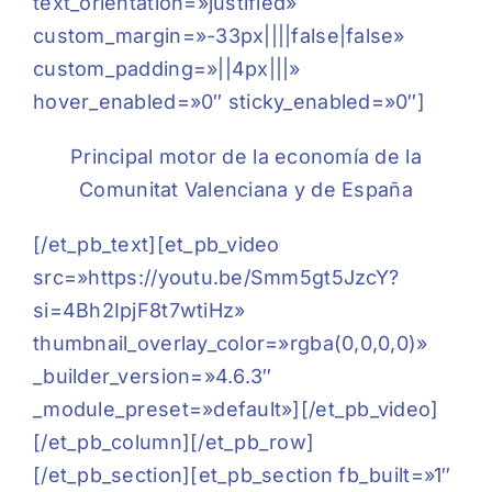
text_orientation=»justified»
custom_margin=»-33px||||false|false»
custom_padding=»||4px|||»
hover_enabled=»0″ sticky_enabled=»0″]
Principal motor de la economía de la
Comunitat Valenciana y de España
[/et_pb_text][et_pb_video
src=»https://youtu.be/Smm5gt5JzcY?
si=4Bh2IpjF8t7wtiHz»
thumbnail_overlay_color=»rgba(0,0,0,0)»
_builder_version=»4.6.3″
_module_preset=»default»][/et_pb_video]
[/et_pb_column][/et_pb_row]
[/et_pb_section][et_pb_section fb_built=»1″