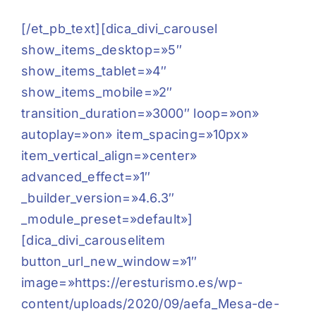
[/et_pb_text][dica_divi_carousel
show_items_desktop=»5″
show_items_tablet=»4″
show_items_mobile=»2″
transition_duration=»3000″ loop=»on»
autoplay=»on» item_spacing=»10px»
item_vertical_align=»center»
advanced_effect=»1″
_builder_version=»4.6.3″
_module_preset=»default»]
[dica_divi_carouselitem
button_url_new_window=»1″
image=»https://eresturismo.es/wp-
content/uploads/2020/09/aefa_Mesa-de-