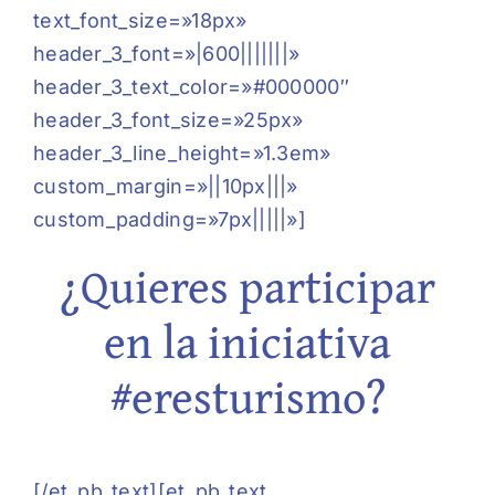
text_font_size=»18px»
header_3_font=»|600|||||||»
header_3_text_color=»#000000″
header_3_font_size=»25px»
header_3_line_height=»1.3em»
custom_margin=»||10px|||»
custom_padding=»7px|||||»]
¿Quieres participar
en la iniciativa
#eresturismo?
[/et_pb_text][et_pb_text