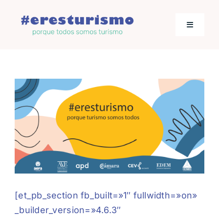
Saltar
al
Toggle
contenido
Navigati
Actualidad
Los empresarios hablan
Jornadas de Turismo
[et_pb_section fb_built=»1″ fullwidth=»on»
_builder_version=»4.6.3″