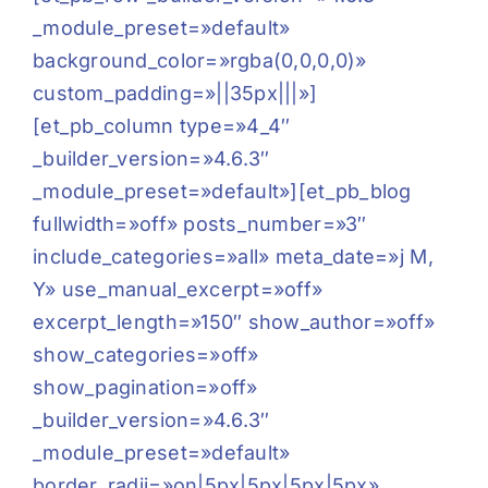
_module_preset=»default»
background_color=»rgba(0,0,0,0)»
custom_padding=»||35px|||»]
[et_pb_column type=»4_4″
_builder_version=»4.6.3″
_module_preset=»default»][et_pb_blog
fullwidth=»off» posts_number=»3″
include_categories=»all» meta_date=»j M,
Y» use_manual_excerpt=»off»
excerpt_length=»150″ show_author=»off»
show_categories=»off»
show_pagination=»off»
_builder_version=»4.6.3″
_module_preset=»default»
border_radii=»on|5px|5px|5px|5px»