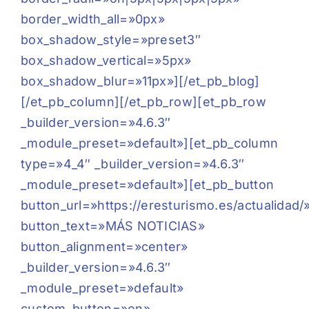
border_width_all=»0px»
box_shadow_style=»preset3″
box_shadow_vertical=»5px»
box_shadow_blur=»11px»][/et_pb_blog]
[/et_pb_column][/et_pb_row][et_pb_row
_builder_version=»4.6.3″
_module_preset=»default»][et_pb_column
type=»4_4″ _builder_version=»4.6.3″
_module_preset=»default»][et_pb_button
button_url=»https://eresturismo.es/actualidad/
button_text=»MÁS NOTICIAS»
button_alignment=»center»
_builder_version=»4.6.3″
_module_preset=»default»
custom_button=»on»