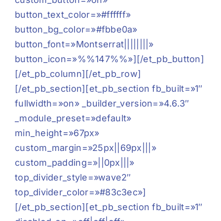
button_text_color=»#ffffff»
button_bg_color=»#fbbe0a»
button_font=»Montserrat||||||||»
button_icon=»%%147%%»][/et_pb_button]
[/et_pb_column][/et_pb_row]
[/et_pb_section][et_pb_section fb_built=»1″
fullwidth=»on» _builder_version=»4.6.3″
_module_preset=»default»
min_height=»67px»
custom_margin=»25px||69px|||»
custom_padding=»||0px|||»
top_divider_style=»wave2″
top_divider_color=»#83c3ec»]
[/et_pb_section][et_pb_section fb_built=»1″