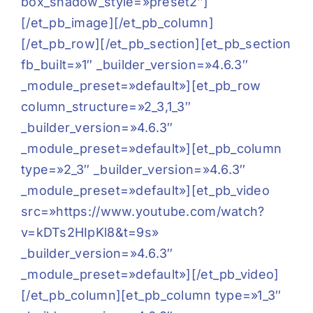
box_shadow_style=»preset2″]
[/et_pb_image][/et_pb_column]
[/et_pb_row][/et_pb_section][et_pb_section
fb_built=»1″ _builder_version=»4.6.3″
_module_preset=»default»][et_pb_row
column_structure=»2_3,1_3″
_builder_version=»4.6.3″
_module_preset=»default»][et_pb_column
type=»2_3″ _builder_version=»4.6.3″
_module_preset=»default»][et_pb_video
src=»https://www.youtube.com/watch?
v=kDTs2HIpKl8&t=9s»
_builder_version=»4.6.3″
_module_preset=»default»][/et_pb_video]
[/et_pb_column][et_pb_column type=»1_3″