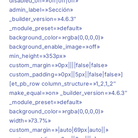
disabled_on=»off|off|off»
admin_label=»Sección»
_builder_version=»4.6.3″
_module_preset=»default»
background_color=»rgba(0,0,0,0)»
background_enable_image=»off»
min_height=»353px»
custom_margin=»0px||||false|false»
custom_padding=»0px||5px||false|false»]
[et_pb_row column_structure=»1_2,1_2″
make_equal=»on» _builder_version=»4.6.3″
_module_preset=»default»
background_color=»rgba(0,0,0,0)»
width=»73.7%»
custom_margin=»|auto|69px|auto||»