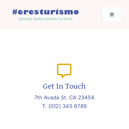
Saltar
al
Toggle
contenido
Navigati
Actualidad
Los empresarios hablan
Jornadas de Turismo
Get In Touch
7th Avada St. CA 23456
T. (012) 345 6789