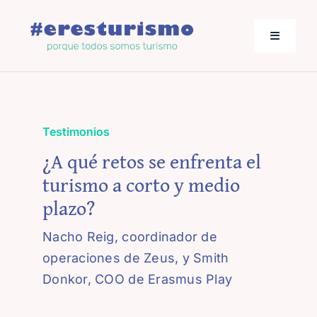
Saltar
al
Toggle
contenido
Navigati
Actualidad
Testimonios
Los empresarios hablan
¿A qué retos se enfrenta el
turismo a corto y medio
Jornadas de Turismo
plazo?
Nacho Reig, coordinador de
operaciones de Zeus, y Smith
Donkor, COO de Erasmus Play