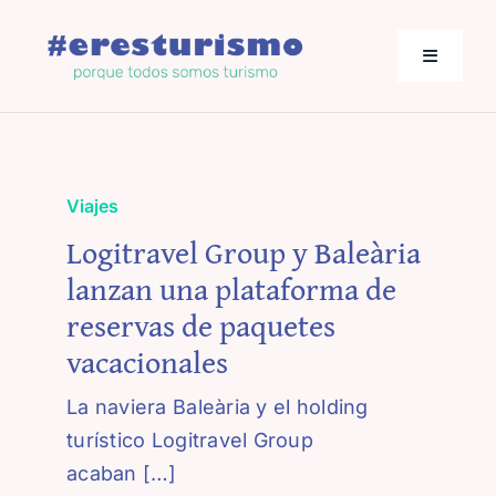
Saltar
al
Toggle
contenido
Navigati
Actualidad
Viajes
Los empresarios hablan
Logitravel Group y Baleària
lanzan una plataforma de
Jornadas de Turismo
reservas de paquetes
vacacionales
La naviera Baleària y el holding
turístico Logitravel Group
acaban […]