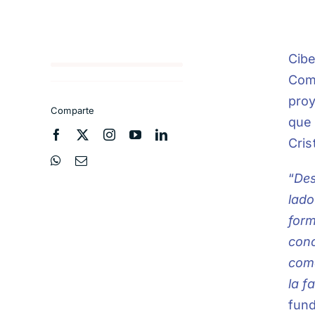
Cibe
Comi
proy
Comparte
que 
Cris
“
Des
lado
form
conc
como
la f
fun