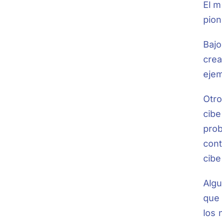
El m
pion
Bajo
crea
ejem
Otro
cibe
prob
cont
cibe
Algu
que 
los 