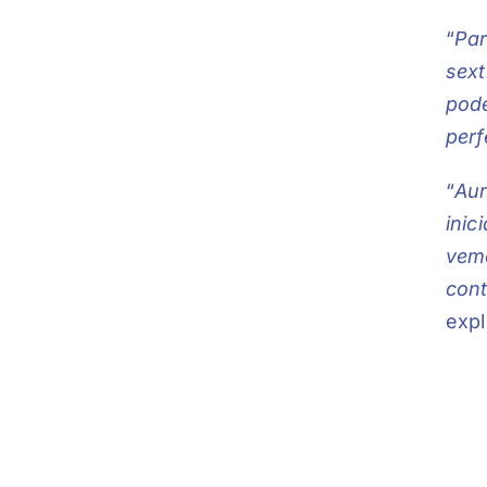
“
Par
sext
pode
per
“
Aun
inic
vemo
cont
expl