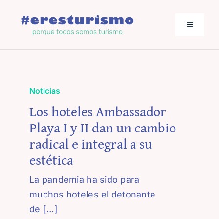
Saltar
al
Toggle
contenido
Navigati
Actualidad
Noticias
Los empresarios hablan
Los hoteles Ambassador
Playa I y II dan un cambio
Jornadas de Turismo
radical e integral a su
estética
La pandemia ha sido para
muchos hoteles el detonante
de […]